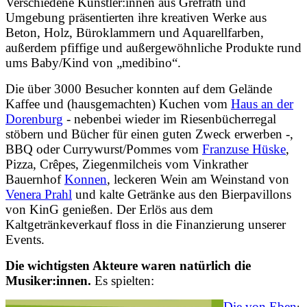
Verschiedene Künstler:innen aus Grefrath und
Umgebung präsentierten ihre kreativen Werke aus
Beton, Holz, Büroklammern und Aquarellfarben,
außerdem pfiffige und außergewöhnliche Produkte rund
ums Baby/Kind von „medibino“.
Die über 3000 Besucher konnten auf dem Gelände
Kaffee und (hausgemachten) Kuchen vom
Haus an der
Dorenburg
- nebenbei wieder im Riesenbücherregal
stöbern und Bücher für einen guten Zweck erwerben -,
BBQ oder Currywurst/Pommes vom
Franzuse Hüske
,
Pizza, Crêpes, Ziegenmilcheis vom Vinkrather
Bauernhof
Konnen
, leckeren Wein am Weinstand von
Venera Prahl
und kalte Getränke aus den Bierpavillons
von KinG genießen. Der Erlös aus dem
Kaltgetränkeverkauf floss in die Finanzierung unserer
Events.
Die wichtigsten Akteure waren natürlich die
Musiker:innen.
Es spielten:
Die von Eben