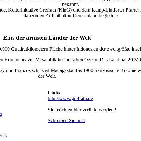
bekannt.
e, Kulturinitiative Grefrath (KinG) und dem Kamp-Lintforter Pfarrer i
dauernden Aufenthalt in Deutschland begleitete
Eins der ärmsten Länder der Welt
.000 Quadratkilometern Fläche hinter Indonesien der zweitgrößte Insels
schen Kontinents vor Mosambik im Indischen Ozean. Das Land hat 26 Mi
asy und Französisch, weil Madagaskar bis 1960 französische Kolonie 
der Welt.
Links
http://www.grefrath.de
Sie möchten hier verlinkt werden?
g
Schreiben Sie uns!
eis