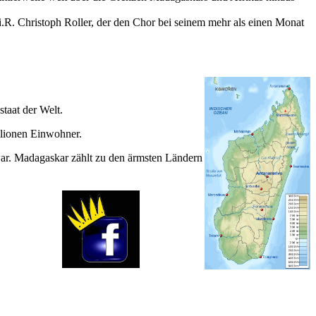
.R. Christoph Roller, der den Chor bei seinem mehr als einen Monat
taat der Welt.
llionen Einwohner.
war. Madagaskar zählt zu den ärmsten Ländern