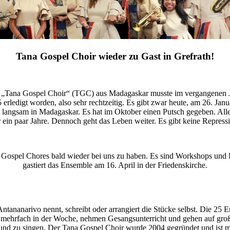
Tana Gospel Choir wieder zu Gast in Grefrath!
es „Tana Gospel Choir“ (TGC) aus Madagaskar musste im vergangenen J
ledigt worden, also sehr rechtzeitig. Es gibt zwar heute, am 26. Janua
langsam in Madagaskar. Es hat im Oktober einen Putsch gegeben. Alle
 ein paar Jahre. Dennoch geht das Leben weiter. Es gibt keine Repres
Gospel Chores bald wieder bei uns zu haben. Es sind Workshops und Ko
gastiert das Ensemble am 16. April in der Friedenskirche.
tananarivo nennt, schreibt oder arrangiert die Stücke selbst. Die 25
 mehrfach in der Woche, nehmen Gesangsunterricht und gehen auf groß
und zu singen. Der Tana Gospel Choir wurde 2004 gegründet und ist m