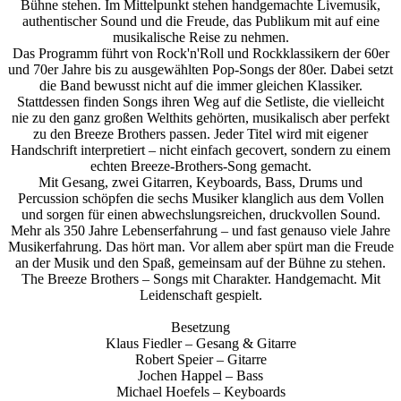
Bühne stehen. Im Mittelpunkt stehen handgemachte Livemusik,
authentischer Sound und die Freude, das Publikum mit auf eine
musikalische Reise zu nehmen.
Das Programm führt von Rock'n'Roll und Rockklassikern der 60er
und 70er Jahre bis zu ausgewählten Pop-Songs der 80er. Dabei setzt
die Band bewusst nicht auf die immer gleichen Klassiker.
Stattdessen finden Songs ihren Weg auf die Setliste, die vielleicht
nie zu den ganz großen Welthits gehörten, musikalisch aber perfekt
zu den Breeze Brothers passen. Jeder Titel wird mit eigener
Handschrift interpretiert – nicht einfach gecovert, sondern zu einem
echten Breeze-Brothers-Song gemacht.
Mit Gesang, zwei Gitarren, Keyboards, Bass, Drums und
Percussion schöpfen die sechs Musiker klanglich aus dem Vollen
und sorgen für einen abwechslungsreichen, druckvollen Sound.
Mehr als 350 Jahre Lebenserfahrung – und fast genauso viele Jahre
Musikerfahrung. Das hört man. Vor allem aber spürt man die Freude
an der Musik und den Spaß, gemeinsam auf der Bühne zu stehen.
The Breeze Brothers – Songs mit Charakter. Handgemacht. Mit
Leidenschaft gespielt.
Besetzung
Klaus Fiedler – Gesang & Gitarre
Robert Speier – Gitarre
Jochen Happel – Bass
Michael Hoefels – Keyboards