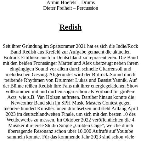
Armin Hoefels – Drums
Dieter Freiheit – Percussion
Redish
Seit ihrer Gründung im Spätsommer 2021 hat es sich die Indie/Rock
Band Redish aus Krefeld zur Aufgabe gemacht die aktuellen
Britrock Einflüsse auch in Deutschland zu repräsentieren. Die Band
mit den beiden Frontsänger Marten und Alex überzeugt neben ihrem
eingängigen Sound vor allem durch schnelle Gitarrensoli und
melodischen Gesang. Abgerundet wird der Britrock-Sound durch
treibende Rhythmen von Drummer Lukas und Bassist Yannik. Auf
der Bühne reißen Redish ihre Fans mit ihrer energiegeladenen Show
vollkommen mit und durften sogar schon als Vorband für größere
Acts, wie z.B. Van Holzen auftreten. Darüber hinaus konnte die
Newcomer Band sich im SPH Music Masters Contest gegen
mehrere hundert Künstler:innen durchsetzen und steht Anfang April
2023 im deutschlandweiten Finale, um sich mit den besten 10 des
Wettbewerbs zu messen. Im Oktober 2022 veröffentlichten die 4
Musiker ihre erste Studio Single „Golden Cage“, welche durch
überragende Resonanz schon über 10.000 Aufrufe auf Youtube
sammeln konnte. Für das kommende Jahr 2023 sind schon viele