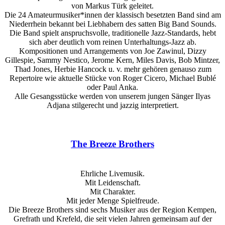
von Markus Türk geleitet.
Die 24 Amateurmusiker*innen der klassisch besetzten Band sind am
Niederrhein bekannt bei Liebhabern des satten Big Band Sounds.
Die Band spielt anspruchsvolle, traditionelle Jazz-Standards, hebt
sich aber deutlich vom reinen Unterhaltungs-Jazz ab.
Kompositionen und Arrangements von Joe Zawinul, Dizzy
Gillespie, Sammy Nestico, Jerome Kern, Miles Davis, Bob Mintzer,
Thad Jones, Herbie Hancock u. v. mehr gehören genauso zum
Repertoire wie aktuelle Stücke von Roger Cicero, Michael Bublé
oder Paul Anka.
Alle Gesangsstücke werden von unserem jungen Sänger Ilyas
Adjana stilgerecht und jazzig interpretiert.
The Breeze Brothers
Ehrliche Livemusik.
Mit Leidenschaft.
Mit Charakter.
Mit jeder Menge Spielfreude.
Die Breeze Brothers sind sechs Musiker aus der Region Kempen,
Grefrath und Krefeld, die seit vielen Jahren gemeinsam auf der