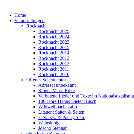
Home
Veranstaltungen
Rocknacht
Rocknacht 2025
Rocknacht 2024
Rocknacht 2023
Rocknacht 2015
Rocknacht 2014
Rocknacht 2013
Rocknacht 2012
Rocknacht 2011
Rocknacht 2010
Offenes Scheunentor
Adressat unbekannt
Rainer-Maria Rilke
Verbotene Lieder und Texte im Nationalsozialismu
100 Jahre Hanns Dieter Hüsch
Wildweihnachtsfahrt
Litauen: Saiten & Seiten
E.N.D.E. & Poetry Slam
Weinsinnig
Joscho Stephan
ohne festen Rahmen