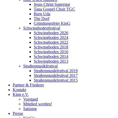
Jesus Christ Superstar
Tana Gospel Choir TGC
Burg Uda
The Dorf
Gründungsfeier KinG
Schwingbodenfestival
Schwingboden 2026
Schwingboden 2024
Schwingboden 2022
Schwingboden 2018
Schwingboden 2016
Schwingboden 2014
Schwingboden 2013
Straßenmusikfestival
Straßenmusikfestival 2019
Straßenmusikfestival 2017
Straßenmusikfestival 2015
Partner & Förderer
Kontakt
King e.V.
Vorstand
Mitglied werden!
Satzung
Presse