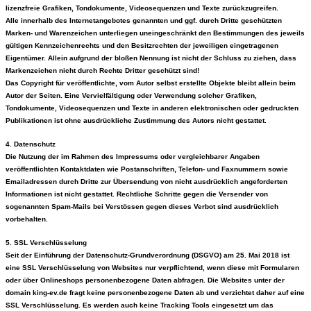
lizenzfreie Grafiken, Tondokumente, Videosequenzen und Texte zurückzugreifen.
Alle innerhalb des Internetangebotes genannten und ggf. durch Dritte geschützten
Marken- und Warenzeichen unterliegen uneingeschränkt den Bestimmungen des jeweils
gültigen Kennzeichenrechts und den Besitzrechten der jeweiligen eingetragenen
Eigentümer. Allein aufgrund der bloßen Nennung ist nicht der Schluss zu ziehen, dass
Markenzeichen nicht durch Rechte Dritter geschützt sind!
Das Copyright für veröffentlichte, vom Autor selbst erstellte Objekte bleibt allein beim
Autor der Seiten. Eine Vervielfältigung oder Verwendung solcher Grafiken,
Tondokumente, Videosequenzen und Texte in anderen elektronischen oder gedruckten
Publikationen ist ohne ausdrückliche Zustimmung des Autors nicht gestattet.
4. Datenschutz
Die Nutzung der im Rahmen des Impressums oder vergleichbarer Angaben
veröffentlichten Kontaktdaten wie Postanschriften, Telefon- und Faxnummern sowie
Emailadressen durch Dritte zur Übersendung von nicht ausdrücklich angeforderten
Informationen ist nicht gestattet. Rechtliche Schritte gegen die Versender von
sogenannten Spam-Mails bei Verstössen gegen dieses Verbot sind ausdrücklich
vorbehalten.
5. SSL Verschlüsselung
Seit der Einführung der Datenschutz-Grundverordnung (DSGVO) am 25. Mai 2018 ist
eine SSL Verschlüsselung von Websites nur verpflichtend, wenn diese mit Formularen
oder über Onlineshops personenbezogene Daten abfragen. Die Websites unter der
domain king-ev.de fragt keine personenbezogene Daten ab und verzichtet daher auf eine
SSL Verschlüsselung. Es werden auch keine Tracking Tools eingesetzt um das