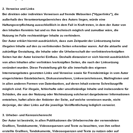
2. Verweise und Links
Bei direkten oder indirekten Verweisen auf fremde Webseiten ("Hyperlinks"), die
außerhalb des Verantwortungsbereiches des Autors liegen, würde eine
Haftungsverpflichtung ausschließlich in dem Fall in Kraft treten, in dem der Autor von
den Inhalten Kenntnis hat und es ihm technisch möglich und zumutbar wäre, die
Nutzung im Falle rechtswidriger Inhalte zu verhindern.
Der Autor erklärt hiermit ausdrücklich, dass zum Zeitpunkt der Linksetzung keine
illegalen Inhalte auf den zu verlinkenden Seiten erkennbar waren. Auf die aktuelle und
zukünftige Gestaltung, die Inhalte oder die Urheberschaft der verlinkten/verknüpften
Seiten hat der Autor keinerlei Einfluss. Deshalb distanziert er sich hiermit ausdrücklich
von allen Inhalten aller verlinkten /verknüpften Seiten, die nach der Linksetzung
verändert wurden. Diese Feststellung gilt für alle innerhalb des eigenen
Internetangebotes gesetzten Links und Verweise sowie für Fremdeinträge in vom Autor
eingerichteten Gästebüchern, Diskussionsforen, Linkverzeichnissen, Mailinglisten und
in allen anderen Formen von Datenbanken, auf deren Inhalt externe Schreibzugriffe
möglich sind. Für illegale, fehlerhafte oder unvollständige Inhalte und insbesondere für
Schäden, die aus der Nutzung oder Nichtnutzung solcherart dargebotener Informationen
entstehen, haftet allein der Anbieter der Seite, auf welche verwiesen wurde, nicht
derjenige, der über Links auf die jeweilige Veröffentlichung lediglich verweist.
3. Urheber- und Kennzeichenrecht
Der Autor ist bestrebt, in allen Publikationen die Urheberrechte der verwendeten
Grafiken, Tondokumente, Videosequenzen und Texte zu beachten, von ihm selbst
erstellte Grafiken, Tondokumente, Videosequenzen und Texte zu nutzen oder auf